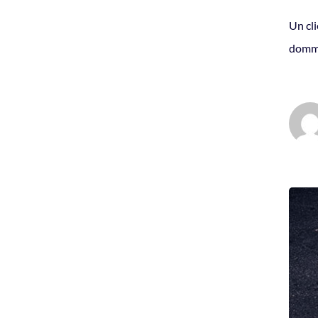
Un cli
domma