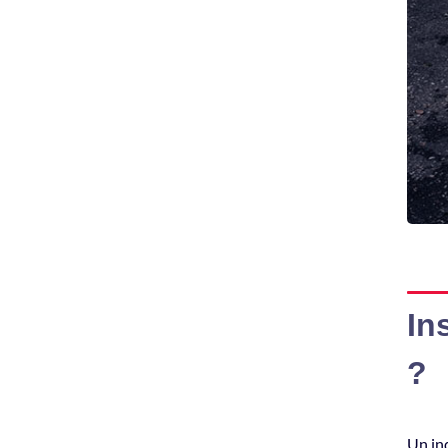
In
?
Un ind