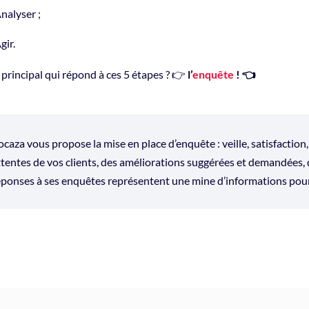
nalyser ;
gir.
l principal qui répond à ces 5 étapes ? 👉
l’
enquête
! 👈
ocaza vous propose la mise en place d’enquête : veille, satisfactio
ttentes de vos clients, des améliorations suggérées et demandées, d
éponses à ses enquêtes représentent une mine d’informations pour g