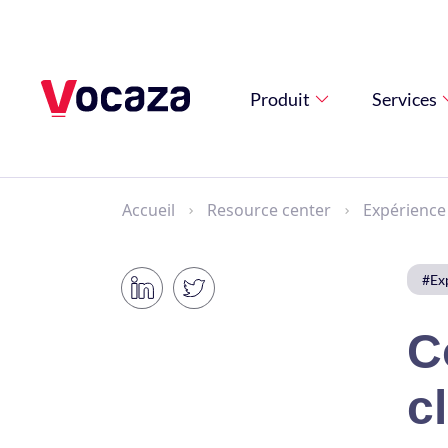
Produit
Services
Accueil
Resource center
Expérience
#Exp
C
c