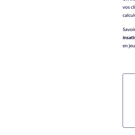
vos cl
calcul
Savoir
insati
en jeu.