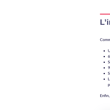
L’
Comme
U
6
S
9
S
L
p
Enfin,