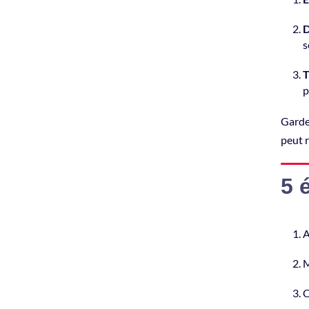
D
s
T
p
Gardez
peut 
5 
A
M
C