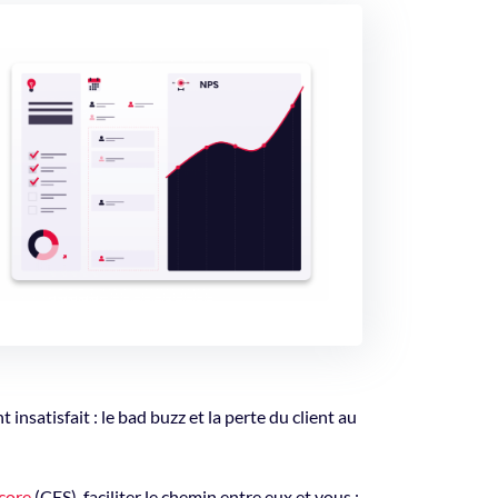
t insatisfait : le bad buzz et la perte du client au
core
(CES), faciliter le chemin entre eux et vous ;