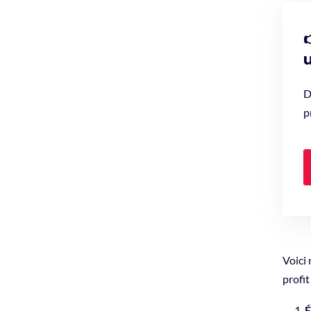
u
D
p
Voici 
profit
É