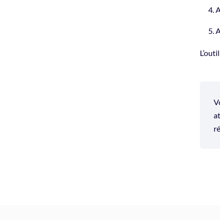
A
A
L’outi
V
a
r