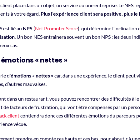
client place dans un objet, un service ou une entreprise. Le NES re
ients à votre égard.
Plus l’expérience client sera positive, plus l
 est lié au
NPS
(
Net Promoter Score
), qui détermine l’inclinatio
isation
. Un bon NES entraînera souvent un bon NPS : les deux indi
eux cas.
 émotions « nettes »
le d’
émotions « nettes »
car, dans une expérience, le client peut v
s, d’autres mauvaises.
ant dans un restaurant, vous pouvez rencontrer des difficultés à le 
 de facteurs de frustration, qui vont être compensés par un person
ack client
contiendra donc ces différentes émotions du parcours 
rience vécue.
ement prendra en compte ces hauts et ces bas, pour aboutir à une 