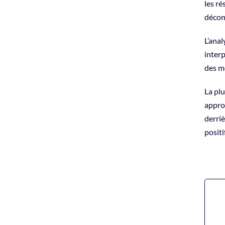
les r
décom
L’anal
inter
des me
La plu
approc
derriè
posit