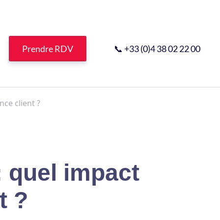
Prendre RDV
📞 +33 (0)4 38 02 22 00
nce client ?
 quel impact
t ?