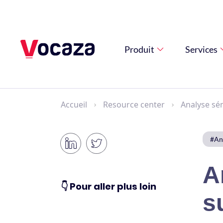
Produit
Services
Accueil
Resource center
Analyse sé
#An
A
👇 Pour aller plus loin
s