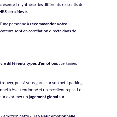
présente la synthèse des différents ressentis de
e NES sera élevé
.
n d’une personne à
recommander votre
cateurs sont en corrélation directe dans de
ivre
différents types d’émotions
: certaines
trouver, puis à vous garer sur son petit parking.
nel très attentionné et un excellent repas. Le
pour exprimer un
jugement global
sur
« émotion nette » : la
valeur émotionnelle