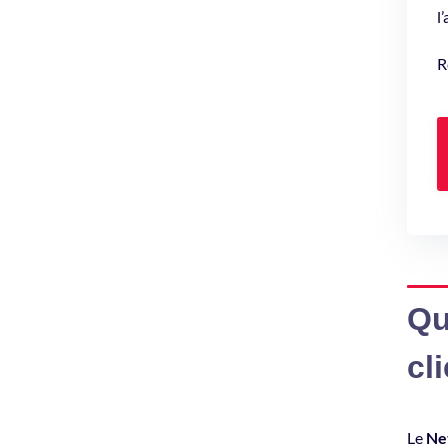
l
R
Qu
cl
Le
Ne