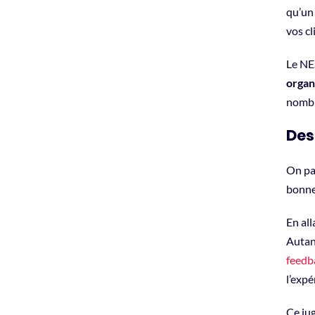
qu’un 
vos cl
Le NES
organ
nombr
Des
On par
bonne
En all
Autant
feedb
l’expé
Ce jug