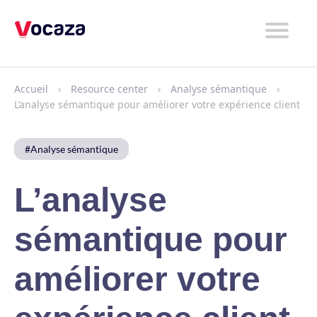
Produit
Services
Accueil
Resource center
Analyse sémantique
L’analyse sémantique pour améliorer votre expérience client
Entreprise
Ressources
#Analyse sémantique
Tarifs
L’analyse
sémantique pour
Prendre RDV
📞 +33 (0)4 38 02 22 00
améliorer votre