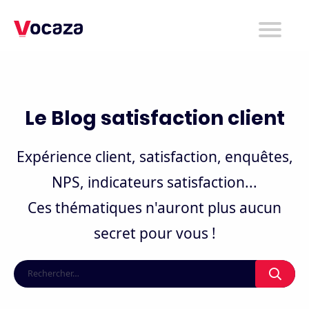
Produit
Services
Entreprise
Le Blog satisfaction client
Ressources
Expérience client, satisfaction, enquêtes,
Tarifs
NPS, indicateurs satisfaction...
Ces thématiques n'auront plus aucun
Prendre RDV
secret pour vous !
📞 +33 (0)4 38 02 22 00